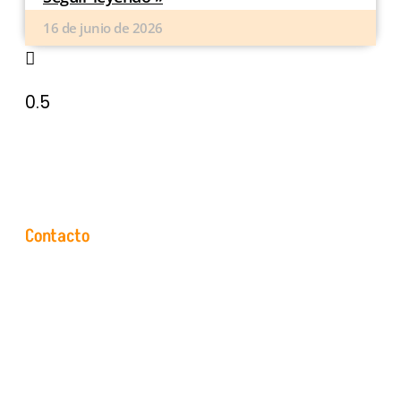
16 de junio de 2026
Contacto
Plaza Santa Ana, s/n - 50630 Alagón (Zaragoza)
Email: info@mcclic.com
Tel.: (+34) 976 616 270