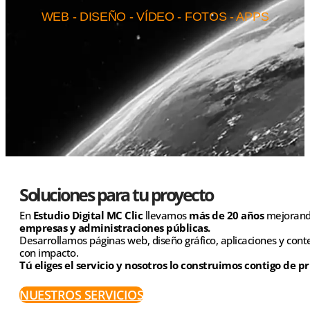
WEB - DISEÑO - VÍDEO - FOTOS - APPS
Soluciones para tu proyecto
En
Estudio Digital MC Clic
llevamos
más de 20 años
mejorando 
empresas y administraciones públicas.
Desarrollamos páginas web, diseño gráfico, aplicaciones y con
con impacto.
Tú eliges el servicio y nosotros lo construimos contigo de pri
NUESTROS SERVICIOS