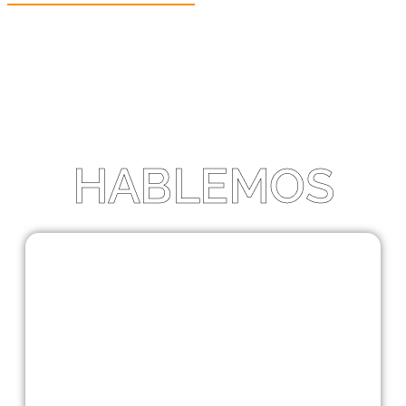
HABLEMOS
HABLEMOS
Cuéntanos qué necesitas
Te asesoramos sin
compromiso