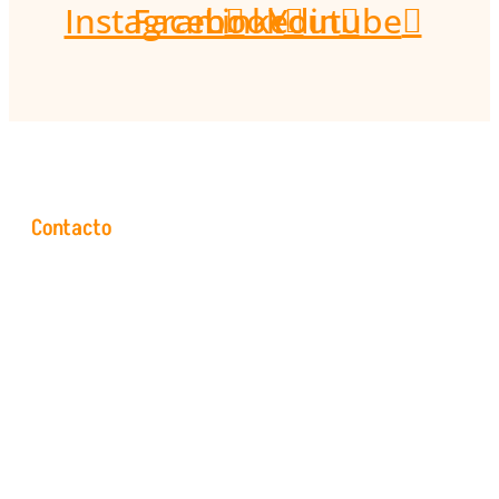
Instagram
Facebook
Linkedin
Youtube
Contacto
Plaza Santa Ana, s/n - 50630 Alagón (Zaragoza)
Email: info@mcclic.com
Tel.: (+34) 976 616 270
Móvil: (+34) 622 609 729